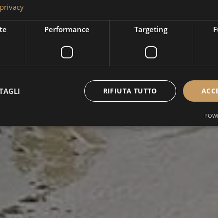
 privacy
te
Performance
Targeting
F
TAGLI
RIFIUTA TUTTO
ACC
POWE