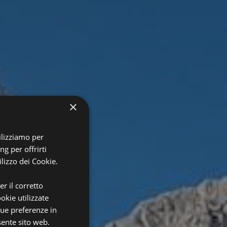
×
tilizziamo per
ng per offrirti
ilizzo dei Cookie.
er il corretto
okie utilizzate
tue preferenze in
sente sito web.