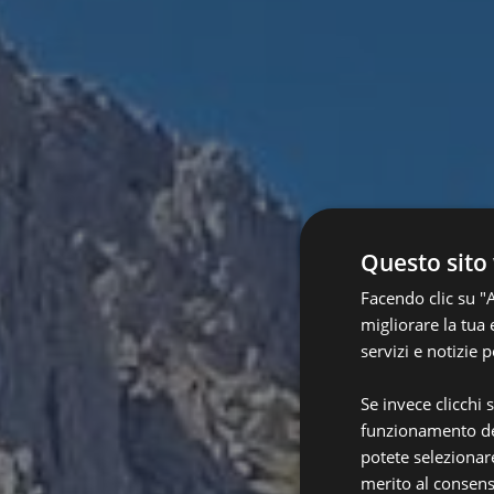
Questo sito 
Facendo clic su "A
migliorare la tua 
servizi e notizie 
Se invece clicchi s
funzionamento del
potete selezionar
merito al consens